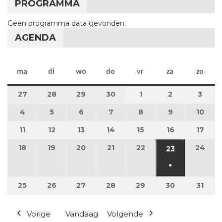
PROGRAMMA
Geen programma data gevonden.
AGENDA
maandag
dinsdag
woensdag
donderdag
vrijdag
zaterdag
zon
ma
di
wo
do
vr
za
zo
27
27 april 2026
28
28 april 2026
29
29 april 2026
30
30 april 2026
1
1 mei 2026
2
2 mei 2026
3
3 me
4
4 mei 2026
5
5 mei 2026
6
6 mei 2026
7
7 mei 2026
8
8 mei 2026
9
9 mei 2026
10
10 m
11
11 mei 2026
12
12 mei 2026
13
13 mei 2026
14
14 mei 2026
15
15 mei 2026
16
16 mei 2026
17
17 m
18
18 mei 2026
19
19 mei 2026
20
20 mei 2026
21
21 mei 2026
22
22 mei 2026
24
24 m
23
23 mei 2026
●
(1 evenement
25
25 mei 2026
26
26 mei 2026
27
27 mei 2026
28
28 mei 2026
29
29 mei 2026
30
30 mei 2026
31
31 m
Vorige
Vandaag
Volgende