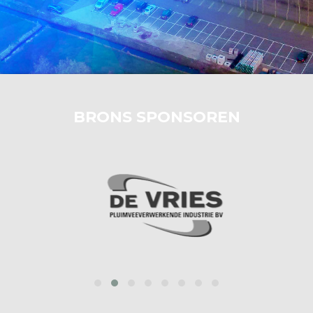
BRONS SPONSOREN
prev
next