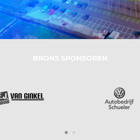
BRONS SPONSOREN
‹
›