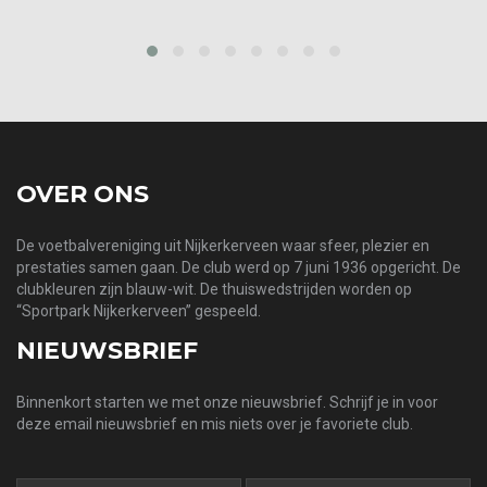
prev
next
OVER ONS
De voetbalvereniging uit Nijkerkerveen waar sfeer, plezier en
prestaties samen gaan. De club werd op 7 juni 1936 opgericht. De
clubkleuren zijn blauw-wit. De thuiswedstrijden worden op
“Sportpark Nijkerkerveen” gespeeld.
NIEUWSBRIEF
Binnenkort starten we met onze nieuwsbrief. Schrijf je in voor
deze email nieuwsbrief en mis niets over je favoriete club.