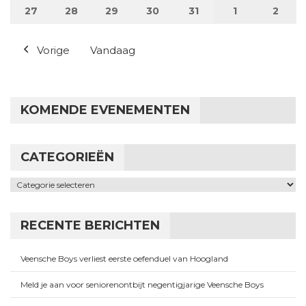
27
27 juli 2026
28
28 juli 2026
29
29 juli 2026
30
30 juli 2026
31
31 juli 2026
1
1 augustus 2
2
2 au
Vorige
Vandaag
KOMENDE EVENEMENTEN
CATEGORIEËN
Categorieën
RECENTE BERICHTEN
Veensche Boys verliest eerste oefenduel van Hoogland
Meld je aan voor seniorenontbijt negentigjarige Veensche Boys