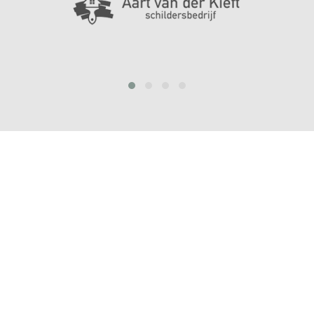
prev
next