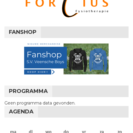
FANSHOP
PROGRAMMA
Geen programma data gevonden.
AGENDA
maandag
dinsdag
woensdag
donderdag
vrijdag
zaterdag
zon
ma
di
wo
do
vr
za
zo