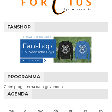
FANSHOP
PROGRAMMA
Geen programma data gevonden.
AGENDA
maandag
dinsdag
woensdag
donderdag
vrijdag
zaterdag
zon
ma
di
wo
do
vr
za
zo