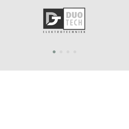
prev
next