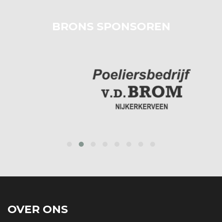
BRONS SPONSOREN
prev
next
OVER ONS