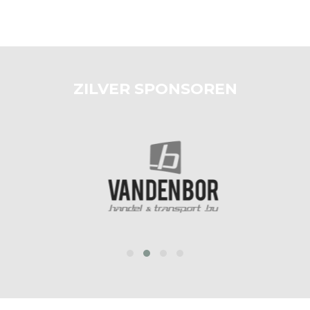
ZILVER SPONSOREN
prev
next