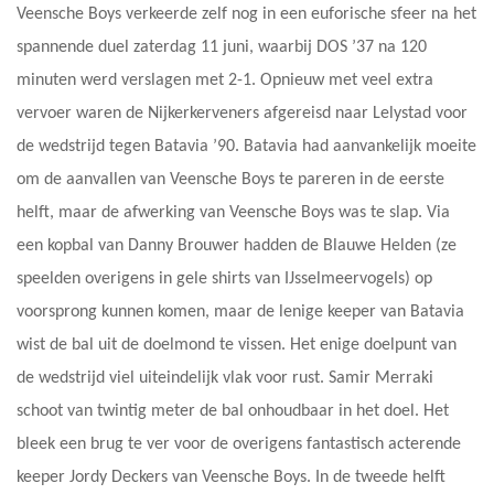
Veensche Boys verkeerde zelf nog in een euforische sfeer na het
spannende duel zaterdag 11 juni, waarbij DOS ’37 na 120
minuten werd verslagen met 2-1. Opnieuw met veel extra
vervoer waren de Nijkerkerveners afgereisd naar Lelystad voor
de wedstrijd tegen Batavia ’90. Batavia had aanvankelijk moeite
om de aanvallen van Veensche Boys te pareren in de eerste
helft, maar de afwerking van Veensche Boys was te slap. Via
een kopbal van Danny Brouwer hadden de Blauwe Helden (ze
speelden overigens in gele shirts van IJsselmeervogels) op
voorsprong kunnen komen, maar de lenige keeper van Batavia
wist de bal uit de doelmond te vissen. Het enige doelpunt van
de wedstrijd viel uiteindelijk vlak voor rust. Samir Merraki
schoot van twintig meter de bal onhoudbaar in het doel. Het
bleek een brug te ver voor de overigens fantastisch acterende
keeper Jordy Deckers van Veensche Boys. In de tweede helft