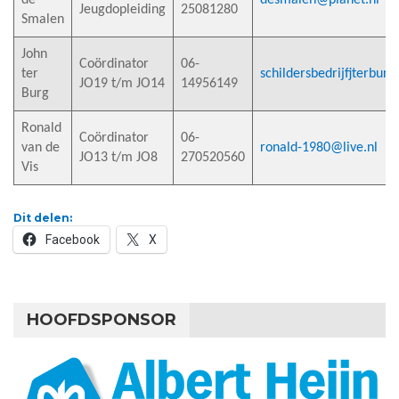
Jeugdopleiding
25081280
Smalen
John
Coördinator
06-
ter
schildersbedrijfjterburg
JO19 t/m JO14
14956149
Burg
Ronald
Coördinator
06-
van de
ronald-1980@live.nl
JO13 t/m JO8
270520560
Vis
Dit delen:
Facebook
X
HOOFDSPONSOR