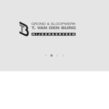
prev
next