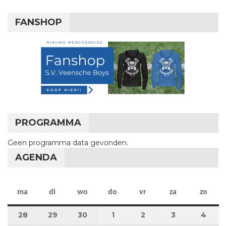
FANSHOP
PROGRAMMA
Geen programma data gevonden.
AGENDA
maandag
dinsdag
woensdag
donderdag
vrijdag
zaterdag
zon
ma
di
wo
do
vr
za
zo
28
28 april 2025
29
29 april 2025
30
30 april 2025
1
1 mei 2025
2
2 mei 2025
3
3 mei 2025
4
4 me