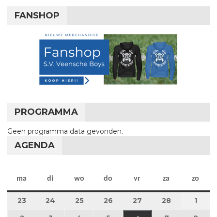
FANSHOP
PROGRAMMA
Geen programma data gevonden.
AGENDA
maandag
dinsdag
woensdag
donderdag
vrijdag
zaterdag
zon
ma
di
wo
do
vr
za
zo
23
23 februari 2026
24
24 februari 2026
25
25 februari 2026
26
26 februari 2026
27
27 februari 2026
28
28 februari
1
1 maa