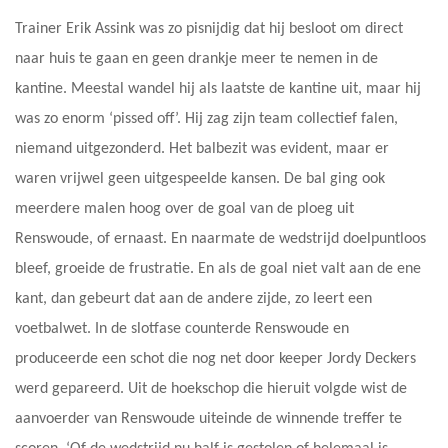
Trainer Erik Assink was zo pisnijdig dat hij besloot om direct
naar huis te gaan en geen drankje meer te nemen in de
kantine. Meestal wandel hij als laatste de kantine uit, maar hij
was zo enorm ‘pissed off’. Hij zag zijn team collectief falen,
niemand uitgezonderd. Het balbezit was evident, maar er
waren vrijwel geen uitgespeelde kansen. De bal ging ook
meerdere malen hoog over de goal van de ploeg uit
Renswoude, of ernaast. En naarmate de wedstrijd doelpuntloos
bleef, groeide de frustratie. En als de goal niet valt aan de ene
kant, dan gebeurt dat aan de andere zijde, zo leert een
voetbalwet. In de slotfase counterde Renswoude en
produceerde een schot die nog net door keeper Jordy Deckers
werd gepareerd. Uit de hoekschop die hieruit volgde wist de
aanvoerder van Renswoude uiteinde de winnende treffer te