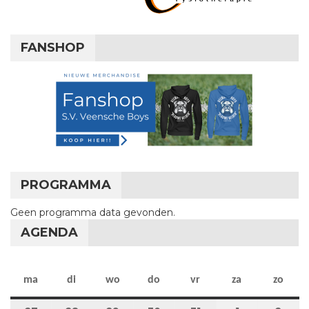
FANSHOP
PROGRAMMA
Geen programma data gevonden.
AGENDA
maandag
dinsdag
woensdag
donderdag
vrijdag
zaterdag
zon
ma
di
wo
do
vr
za
zo