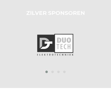
ZILVER SPONSOREN
prev
next