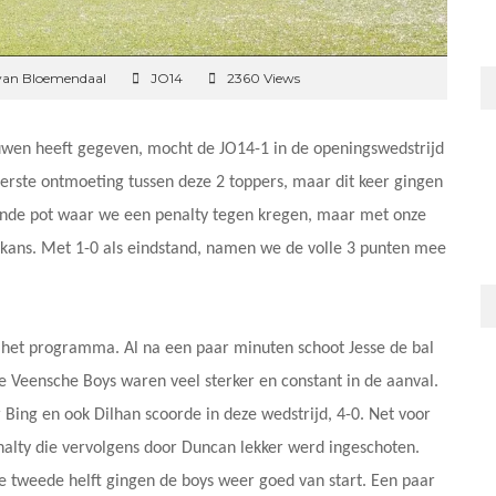
van Bloemendaal
JO14
2360 Views
ouwen heeft gegeven, mocht de JO14-1 in de openingswedstrijd
erste ontmoeting tussen deze 2 toppers, maar dit keer gingen
ende pot waar we een penalty tegen kregen, maar met onze
 kans. Met 1-0 als eindstand, namen we de volle 3 punten mee
 het programma. Al na een paar minuten schoot Jesse de bal
De Veensche Boys waren veel sterker en constant in de aanval.
 Bing en ook Dilhan scoorde in deze wedstrijd, 4-0. Net voor
nalty die vervolgens door Duncan lekker werd ingeschoten.
de tweede helft gingen de boys weer goed van start. Een paar