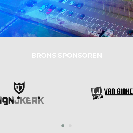
BRONS SPONSOREN
prev
next