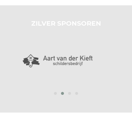
ZILVER SPONSOREN
prev
next