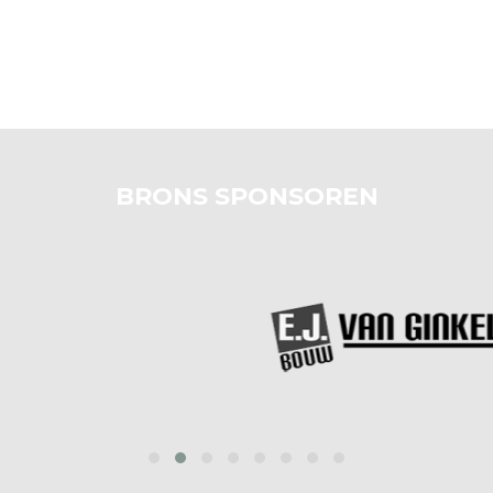
BRONS SPONSOREN
‹
›