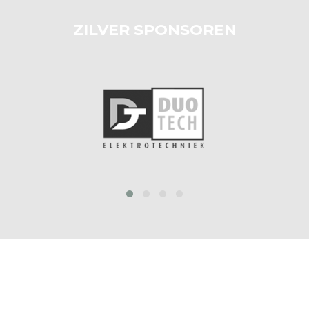
ZILVER SPONSOREN
prev
next