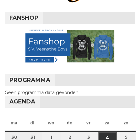
FANSHOP
PROGRAMMA
Geen programma data gevonden.
AGENDA
maandag
dinsdag
woensdag
donderdag
vrijdag
zaterdag
zon
ma
di
wo
do
vr
za
zo
30
30 maart 2026
31
31 maart 2026
1
1 april 2026
2
2 april 2026
3
3 april 2026
5
5 apr
4
4 april 2026