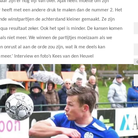
ar zijn er nog vijf van over. Ajax heeft moeite om zijn
per heeft met een andere druk te maken dan de nummer 2. Het
de winstpartijen de achterstand kleiner gemaakt. Ze zijn
qua resultaat zeker. Ook het spel is minder. De kansen komen
oals niet meer. We winnen de partijtjes moeizaam als we
n onrust al aan de orde zou zijn, wat ik me deels kan
 meer.’ Interview en foto’s Kees van den Heuvel
C