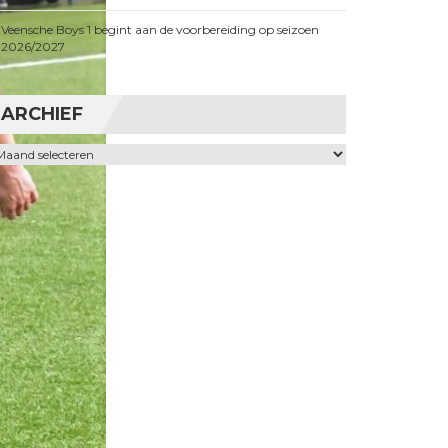
Veensche Boys 1 begint aan de voorbereiding op seizoen
2026/2027
ARCHIEF
chief