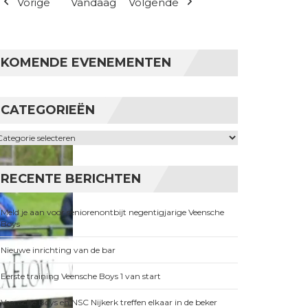
Vorige
Vandaag
Volgende
KOMENDE EVENEMENTEN
CATEGORIEËN
ategorieën
RECENTE BERICHTEN
Meld je aan voor seniorenontbijt negentigjarige Veensche
Boys
Nieuwe inrichting van de bar
Eerste training Veensche Boys 1 van start
Veensche Boys en NSC Nijkerk treffen elkaar in de beker