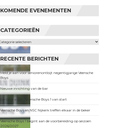
KOMENDE EVENEMENTEN
CATEGORIEËN
ategorieën
RECENTE BERICHTEN
Meld je aan voor seniorenontbijt negentigjarige Veensche
Boys
Nieuwe inrichting van de bar
Eerste training Veensche Boys 1 van start
Veensche Boys en NSC Nijkerk treffen elkaar in de beker
Veensche Boys 1 begint aan de voorbereiding op seizoen
2026/2027