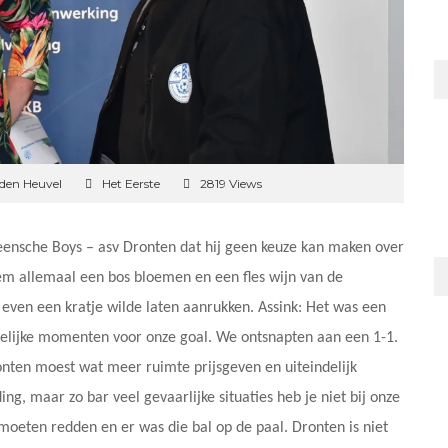
 den Heuvel
Het Eerste
2819 Views
Veensche Boys – asv Dronten dat hij geen keuze kan maken over
em allemaal een bos bloemen en een fles wijn van de
even een kratje wilde laten aanrukken. Assink: Het was een
helijke momenten voor onze goal. We ontsnapten aan een 1-1.
onten moest wat meer ruimte prijsgeven en uiteindelijk
g, maar zo bar veel gevaarlijke situaties heb je niet bij onze
 moeten redden en er was die bal op de paal. Dronten is niet