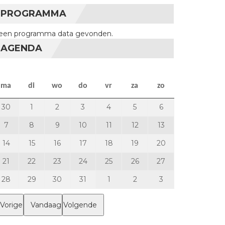
PROGRAMMA
een programma data gevonden.
AGENDA
maandag
dinsdag
woensdag
donderdag
vrijdag
zaterdag
zondag
ma
di
wo
do
vr
za
zo
30 juni 2025
1 juli 2025
2 juli 2025
3 juli 2025
4 juli 2025
5 juli 2025
6 juli 2025
30
1
2
3
4
5
6
7 juli 2025
8 juli 2025
9 juli 2025
10 juli 2025
11 juli 2025
12 juli 2025
13 juli 2025
7
8
9
10
11
12
13
14 juli 2025
15 juli 2025
16 juli 2025
17 juli 2025
18 juli 2025
19 juli 2025
20 juli 2025
14
15
16
17
18
19
20
21 juli 2025
22 juli 2025
23 juli 2025
24 juli 2025
25 juli 2025
26 juli 2025
27 juli 2025
21
22
23
24
25
26
27
28 juli 2025
29 juli 2025
30 juli 2025
31 juli 2025
1 augustus 2025
2 augustus 2025
3 augustus 2025
28
29
30
31
1
2
3
Vorige
Vandaag
Volgende