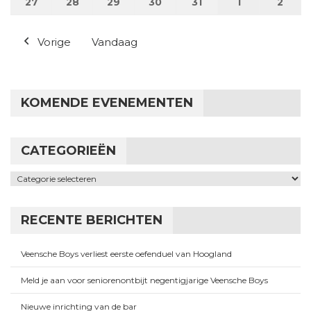
27
27 juli 2026
28
28 juli 2026
29
29 juli 2026
30
30 juli 2026
31
31 juli 2026
1
1 augustus 2
2
2 au
Vorige
Vandaag
KOMENDE EVENEMENTEN
CATEGORIEËN
Categorieën
RECENTE BERICHTEN
Veensche Boys verliest eerste oefenduel van Hoogland
Meld je aan voor seniorenontbijt negentigjarige Veensche Boys
Nieuwe inrichting van de bar