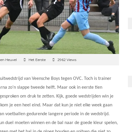
den Heuvel
Het Eerste
2962 Views
uitwedstrijd van Veensche Boys tegen OVC. Toch is trainer
rna zo’n slappe tweede helft. Maar ook in eerste tien
esproken om druk te zetten. Kijk, goede wedstrijden win je
n kom je een heel eind. Maar dat kun je niet elke week gaan
aan voetballen gedurende langere periode in de wedstrijd.
 hun duel moeten winnen en de bal naar de goede kleur spelen,
ggen met het bal in de ploeg houden en spitsen die niet zo