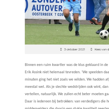
3 oktober 2021
Kees van 
Binnen een ruim kwartier was de klus geklaard in de 
Erik Assink niet helemaal tevreden. ‘We speelden daa
minuten ging het niet zoals we wilden. We hadden afg
meestal wel. Als je slechte wedstrijden ook wint, da
vertellen, natuurlijk. We zullen echt beter moeten g
Daar is iedereen bij betrokken: van verdedigers die
middenvelders die daarin een stukje kwaliteit neerle