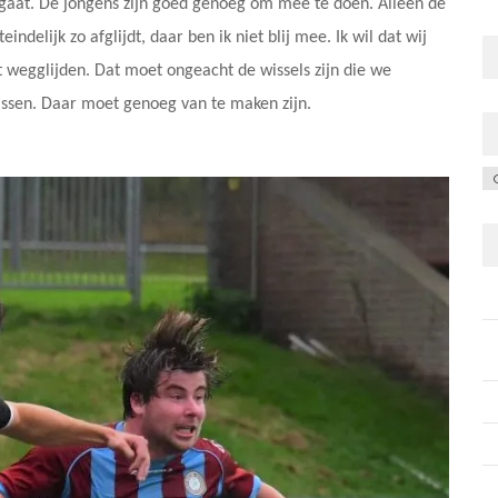
gaat. De jongens zijn goed genoeg om mee te doen. Alleen de
ndelijk zo afglijdt, daar ben ik niet blij mee. Ik wil dat wij
 wegglijden. Dat moet ongeacht de wissels zijn die we
assen. Daar moet genoeg van te maken zijn.
C