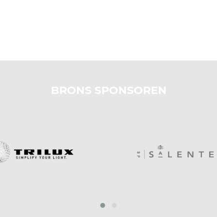
BRONS SPONSOREN
prev
next