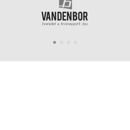
prev
next