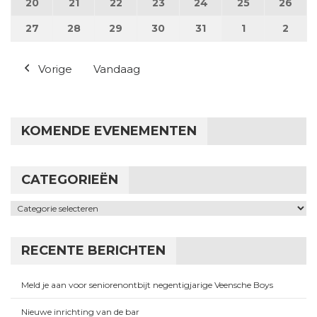
20
20 juli 2026
21
21 juli 2026
22
22 juli 2026
23
23 juli 2026
24
24 juli 2026
25
25 juli 2026
26
26 j
27
27 juli 2026
28
28 juli 2026
29
29 juli 2026
30
30 juli 2026
31
31 juli 2026
1
1 augustus 2
2
2 au
Vorige
Vandaag
KOMENDE EVENEMENTEN
CATEGORIEËN
Categorieën
RECENTE BERICHTEN
Meld je aan voor seniorenontbijt negentigjarige Veensche Boys
Nieuwe inrichting van de bar