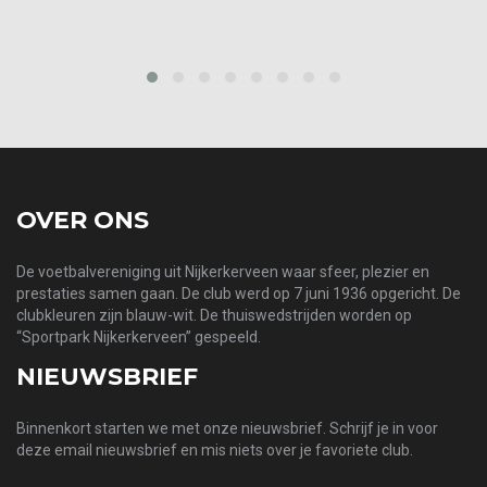
prev
next
OVER ONS
De voetbalvereniging uit Nijkerkerveen waar sfeer, plezier en
prestaties samen gaan. De club werd op 7 juni 1936 opgericht. De
clubkleuren zijn blauw-wit. De thuiswedstrijden worden op
“Sportpark Nijkerkerveen” gespeeld.
NIEUWSBRIEF
Binnenkort starten we met onze nieuwsbrief. Schrijf je in voor
deze email nieuwsbrief en mis niets over je favoriete club.