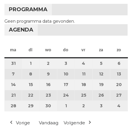
PROGRAMMA
Geen programma data gevonden.
AGENDA
maandag
dinsdag
woensdag
donderdag
vrijdag
zaterdag
zon
ma
di
wo
do
vr
za
zo
31
31 maart 2025
1
1 april 2025
2
2 april 2025
3
3 april 2025
4
4 april 2025
5
5 april 2025
6
6 apr
7
7 april 2025
8
8 april 2025
9
9 april 2025
10
10 april 2025
11
11 april 2025
12
12 april 2025
13
13 ap
14
14 april 2025
15
15 april 2025
16
16 april 2025
17
17 april 2025
18
18 april 2025
19
19 april 2025
20
20 a
21
21 april 2025
22
22 april 2025
23
23 april 2025
24
24 april 2025
25
25 april 2025
26
26 april 202
27
27 a
28
28 april 2025
29
29 april 2025
30
30 april 2025
1
1 mei 2025
2
2 mei 2025
3
3 mei 2025
4
4 me
Vorige
Vandaag
Volgende