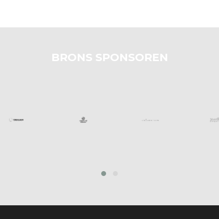
BRONS SPONSOREN
prev
next