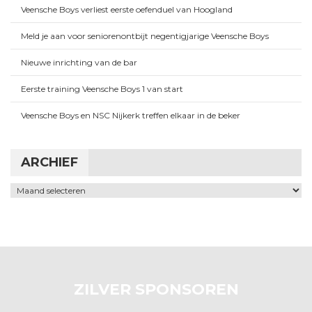
Veensche Boys verliest eerste oefenduel van Hoogland
Meld je aan voor seniorenontbijt negentigjarige Veensche Boys
Nieuwe inrichting van de bar
Eerste training Veensche Boys 1 van start
Veensche Boys en NSC Nijkerk treffen elkaar in de beker
ARCHIEF
Archief
ZILVER SPONSOREN