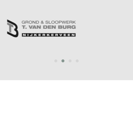
prev
next