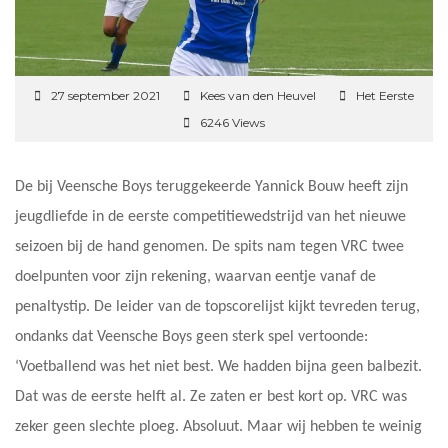
27 september 2021
Kees van den Heuvel
Het Eerste
6246 Views
De bij Veensche Boys teruggekeerde Yannick Bouw heeft zijn
jeugdliefde in de eerste competitiewedstrijd van het nieuwe
seizoen bij de hand genomen. De spits nam tegen VRC twee
doelpunten voor zijn rekening, waarvan eentje vanaf de
penaltystip. De leider van de topscorelijst kijkt tevreden terug,
ondanks dat Veensche Boys geen sterk spel vertoonde:
‘Voetballend was het niet best. We hadden bijna geen balbezit.
Dat was de eerste helft al. Ze zaten er best kort op. VRC was
zeker geen slechte ploeg. Absoluut. Maar wij hebben te weinig