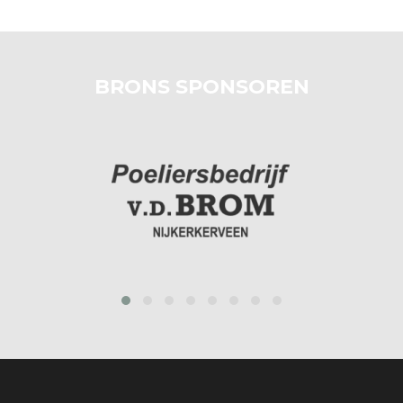
BRONS SPONSOREN
prev
next