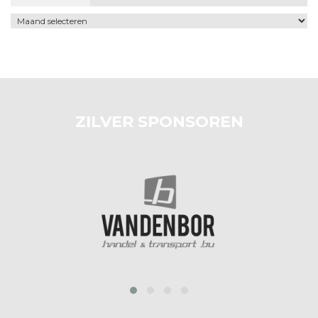
Archief
ZILVER SPONSOREN
prev
next