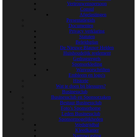
Vertrouwenspersoon
Consul
Afgelastingen
Presentatiegids
Documenten
Privacy verklaring
Statuten
Beleidsplan
De Nieuwe Blauwe Helden
Huishoudelijk reglement
Gedragsregels
Sponsorkleding
Wasvoorschriften
Embleem en logo's
Historie
Wat te doen bij blessures?
Businessclub
Businessclub en Sponsorzaken
Bestuur Businessclub
Foto’s Sponsorhome
Leden Businessclub
Sponsormogelijkheden
Wedstrijdbal
Kleedkamer
Narrowcasting