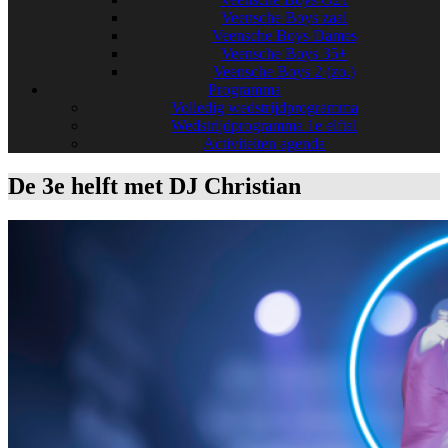
Veensche Boys zaal
Veensche Boys Dames
Veensche Boys 35+
Veensche Boys 2 (zo.)
Programma
Volledig wedstrijdprogramma
Wedstrijdprogramma 1e elftal
Activiteiten agenda
De 3e helft met DJ Christian