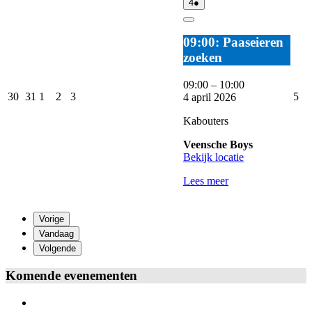
4
(1
4
●
2026
2026
2026
2026
2026
2026
2
april
evenement)
2026
Close
09:00: Paaseieren
zoeken
09:00
–
10:00
30
31
1
2
3
5
30
31
1
2
3
5
4 april 2026
maart
maart
april
april
april
apr
2026
2026
2026
2026
2026
20
Kabouters
Veensche Boys
Bekijk locatie
Lees meer
Vorige
Vandaag
Volgende
Komende evenementen