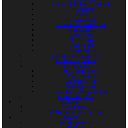
Advertentie in de presentatiegids
Reclamebord
Buffet
Kledingsponsor
Lidmaatschap Businessclub
Business pakket
Brons Pakket
Zilver pakket
Goud Pakket
Diamant Pakket
Formulier nieuwe sponsor
Nieuws van sponsoren
Onze Sponsoren
Diamant sponsoren
Goud sponsoren
Zilver sponsoren
Brons sponsoren
Vrienden van Veensche Boys
Kavels Veiling 2026
Het Eerste
Selectie & Staf
Wedstrijdprogramma 1e elftal
Nieuws
Verenigingsnieuws
Het Eerste