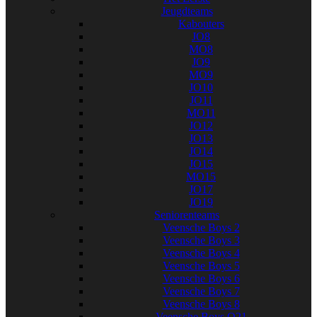
Jeugdteams
Kabouters
JO8
MO8
JO9
MO9
JO10
JO11
MO11
JO12
JO13
JO14
JO15
MO15
JO17
JO19
Seniorenteams
Veensche Boys 2
Veensche Boys 3
Veensche Boys 4
Veensche Boys 5
Veensche Boys 6
Veensche Boys 7
Veensche Boys 8
Veensche Boys O21