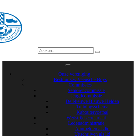
Onze vereniging
Bestuur s.v. Veensche Boys
Commissies
Seniorencommissie
Jeugdcommissie
De Nieuwe Blauwe Helden
Trainingsschema
Kaboutervoetbal
Wedstrijdsecretariaat
Ledenadministratie
Aanmelden als lid
Uitschrijven als lid