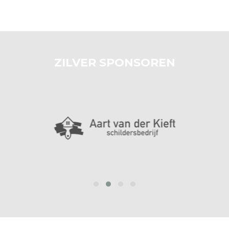
ZILVER SPONSOREN
prev
next