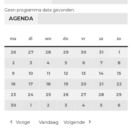
Geen programma data gevonden.
AGENDA
maandag
dinsdag
woensdag
donderdag
vrijdag
zaterdag
zon
ma
di
wo
do
vr
za
zo
26
26 mei 2025
27
27 mei 2025
28
28 mei 2025
29
29 mei 2025
30
30 mei 2025
31
31 mei 2025
1
1 jun
2
2 juni 2025
3
3 juni 2025
4
4 juni 2025
5
5 juni 2025
6
6 juni 2025
7
7 juni 2025
8
8 jun
9
9 juni 2025
10
10 juni 2025
11
11 juni 2025
12
12 juni 2025
13
13 juni 2025
14
14 juni 2025
15
15 ju
16
16 juni 2025
17
17 juni 2025
18
18 juni 2025
19
19 juni 2025
20
20 juni 2025
21
21 juni 2025
22
22 j
23
23 juni 2025
24
24 juni 2025
25
25 juni 2025
26
26 juni 2025
27
27 juni 2025
28
28 juni 2025
29
29 j
30
30 juni 2025
1
1 juli 2025
2
2 juli 2025
3
3 juli 2025
4
4 juli 2025
5
5 juli 2025
6
6 jul
Vorige
Vandaag
Volgende