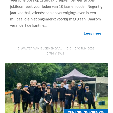
Veensche Boys op zaterdag 5 september een groots
jubileumfeest voor leden van 18 jaar en ouder. Negentig
jaar voetbal, vriendschap en verenigingsleven is een
mijlpaal die niet ongemerkt voorbij mag gaan. Daarom
verandert de kantine…
Lees meer
WALTER VAN BLOEMENDAAL
0
10 JUNI 2026
799 VIEWS
VERENIGINGSNIEUWS