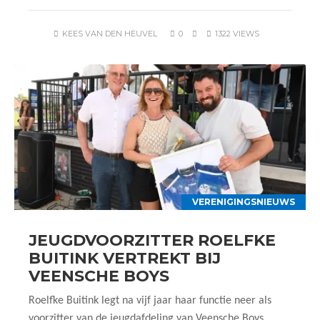
KEES VAN DEN HEUVEL
0
1322 VIEWS
VERENIGINGSNIEUWS
JEUGDVOORZITTER ROELFKE
BUITINK VERTREKT BIJ
VEENSCHE BOYS
Roelfke Buitink legt na vijf jaar haar functie neer als
voorzitter van de jeugdafdeling van Veensche Boys.