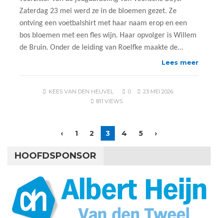
Zaterdag 23 mei werd ze in de bloemen gezet. Ze
ontving een voetbalshirt met haar naam erop en een
bos bloemen met een fles wijn. Haar opvolger is Willem
de Bruin. Onder de leiding van Roelfke maakte de…
Lees meer
KEES VAN DEN HEUVEL
0
23 MEI 2026
811 VIEWS
‹
1
2
3
4
5
›
HOOFDSPONSOR