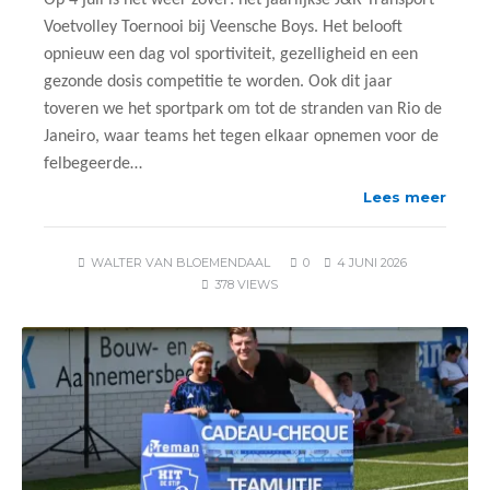
Op 4 juli is het weer zover: het jaarlijkse J&R Transport
Voetvolley Toernooi bij Veensche Boys. Het belooft
opnieuw een dag vol sportiviteit, gezelligheid en een
gezonde dosis competitie te worden. Ook dit jaar
toveren we het sportpark om tot de stranden van Rio de
Janeiro, waar teams het tegen elkaar opnemen voor de
felbegeerde…
Lees meer
WALTER VAN BLOEMENDAAL
0
4 JUNI 2026
378 VIEWS