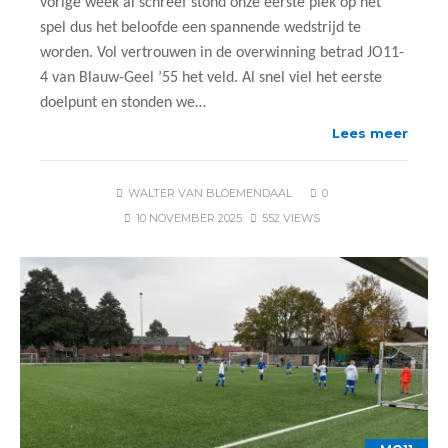
vorige week al schreef stond onze eerste plek op het
spel dus het beloofde een spannende wedstrijd te
worden. Vol vertrouwen in de overwinning betrad JO11-
4 van Blauw-Geel ’55 het veld. Al snel viel het eerste
doelpunt en stonden we…
Lees meer
WALTER VAN BLOEMENDAAL
0
10 NOVEMBER 2025
552 VIEWS