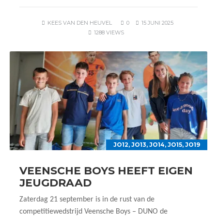
KEES VAN DEN HEUVEL
0
15 JUNI 2025
1288 VIEWS
JO12
,
JO13
,
JO14
,
JO15
,
JO19
VEENSCHE BOYS HEEFT EIGEN
JEUGDRAAD
Zaterdag 21 september is in de rust van de
competitiewedstrijd Veensche Boys – DUNO de