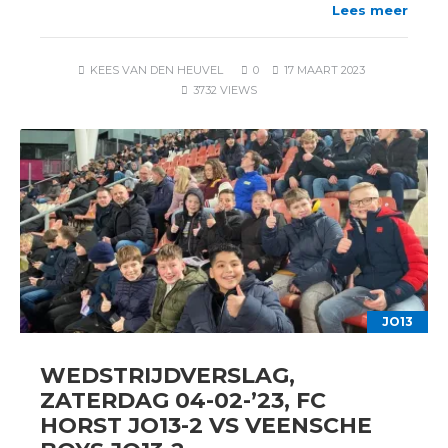
Lees meer
KEES VAN DEN HEUVEL
0
17 MAART 2023
3732 VIEWS
JO13
WEDSTRIJDVERSLAG,
ZATERDAG 04-02-’23, FC
HORST JO13-2 VS VEENSCHE