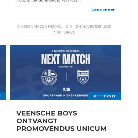
Peters: ,,Ik denk dat je wel iets…
Lees meer
KEES VAN DEN HEUVEL
0
8 NOVEMBER 2025
914 VIEWS
E
HET EERSTE
VEENSCHE BOYS
ONTVANGT
PROMOVENDUS UNICUM