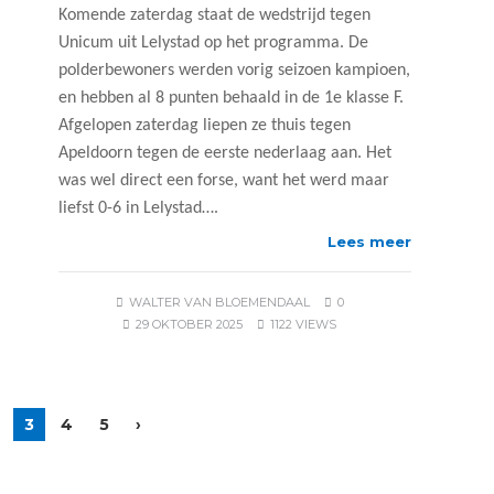
Komende zaterdag staat de wedstrijd tegen
Unicum uit Lelystad op het programma. De
polderbewoners werden vorig seizoen kampioen,
en hebben al 8 punten behaald in de 1e klasse F.
Afgelopen zaterdag liepen ze thuis tegen
Apeldoorn tegen de eerste nederlaag aan. Het
was wel direct een forse, want het werd maar
liefst 0-6 in Lelystad….
Lees meer
WALTER VAN BLOEMENDAAL
0
29 OKTOBER 2025
1122 VIEWS
3
4
5
›