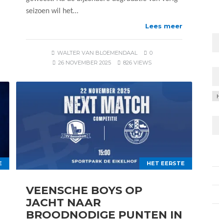
seizoen wil het…
Lees meer
WALTER VAN BLOEMENDAAL
0
26 NOVEMBER 2025
826 VIEWS
C
E
HET EERSTE
VEENSCHE BOYS OP
JACHT NAAR
BROODNODIGE PUNTEN IN