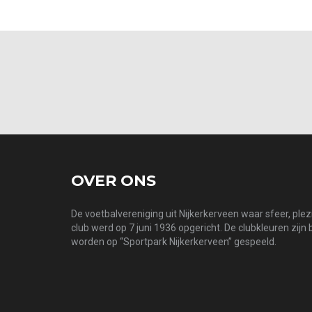
OVER ONS
De voetbalvereniging uit Nijkerkerveen waar sfeer, ple
club werd op 7 juni 1936 opgericht. De clubkleuren zijn
worden op “Sportpark Nijkerkerveen” gespeeld.