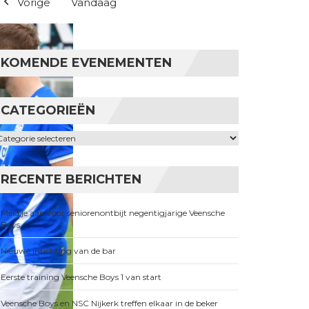
Vorige
Vandaag
KOMENDE EVENEMENTEN
CATEGORIEËN
ategorieën
RECENTE BERICHTEN
Meld je aan voor seniorenontbijt negentigjarige Veensche
Boys
Nieuwe inrichting van de bar
Eerste training Veensche Boys 1 van start
Veensche Boys en NSC Nijkerk treffen elkaar in de beker