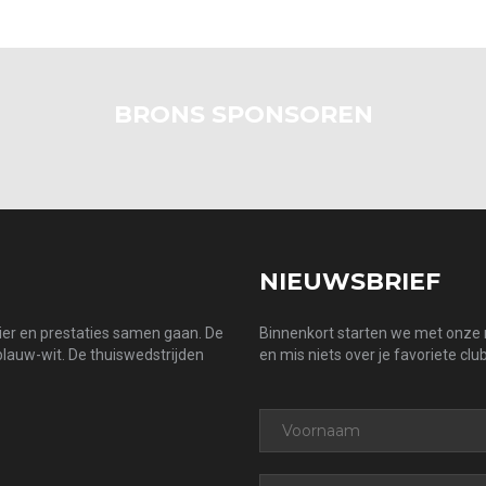
BRONS SPONSOREN
NIEUWSBRIEF
zier en prestaties samen gaan. De
Binnenkort starten we met onze n
 blauw-wit. De thuiswedstrijden
en mis niets over je favoriete club