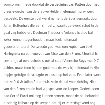
voorsprong, mede doordat de verdediging van Putten door het
pressievoetbal van de Blauwe Helden helemaal murw werd
gespeeld. De eerste goal werd namens de Boys gemaakt door
Julian Buitenhuis die een simpel zijwaarts geleverd schot in de
goal zag hobbelen. Doelman Theodorie Velanas had de bal
zeker kunnen tegenhouden, maar leek helemaal
gedesorienteerd. De tweede goal was een kopbal van Levi
Haringsma na een voorzet van Nico van den Brom. Meestal is
Levi altijd al een lachebek, ook al staat Veensche Boys met 0-7
achter, maar toen hij een goal maakte was hij helemaal in zijn
nopjes getuige de vreugde-explosie op het veld. Even later werd
het zelfs 0-3: Julian Buitenhuis zette de bal voor richting Nico
van den Brom en die had vrij spel voor de keeper. Ondertussen
had Corné Parol ook nog kunnen scoren, maar de bal belandde
dusdanig keihard op de keeper, dat hij er zaterdagavond nog