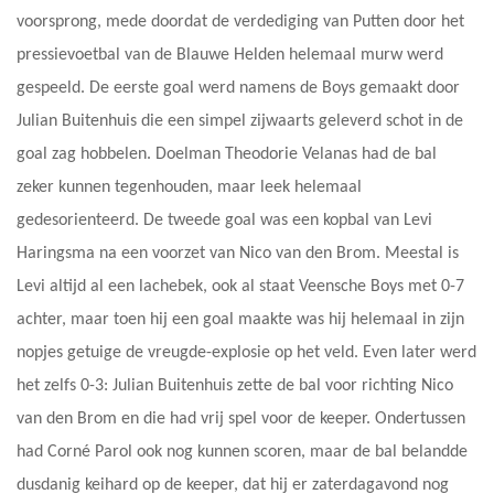
voorsprong, mede doordat de verdediging van Putten door het
pressievoetbal van de Blauwe Helden helemaal murw werd
gespeeld. De eerste goal werd namens de Boys gemaakt door
Julian Buitenhuis die een simpel zijwaarts geleverd schot in de
goal zag hobbelen. Doelman Theodorie Velanas had de bal
zeker kunnen tegenhouden, maar leek helemaal
gedesorienteerd. De tweede goal was een kopbal van Levi
Haringsma na een voorzet van Nico van den Brom. Meestal is
Levi altijd al een lachebek, ook al staat Veensche Boys met 0-7
achter, maar toen hij een goal maakte was hij helemaal in zijn
nopjes getuige de vreugde-explosie op het veld. Even later werd
het zelfs 0-3: Julian Buitenhuis zette de bal voor richting Nico
van den Brom en die had vrij spel voor de keeper. Ondertussen
had Corné Parol ook nog kunnen scoren, maar de bal belandde
dusdanig keihard op de keeper, dat hij er zaterdagavond nog