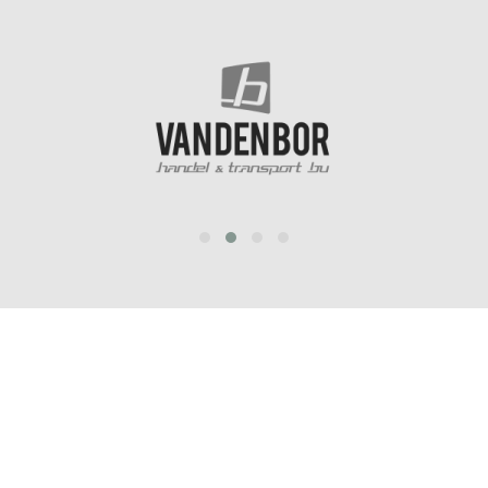
prev
next