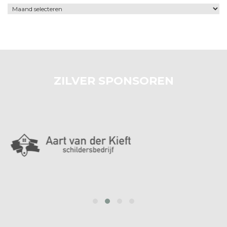
Archief
ZILVER SPONSOREN
prev
next