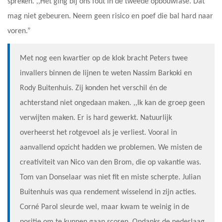
spreken. ,,Het ging bij ons fout in de tweede opbouwfase. Dat
mag niet gebeuren. Neem geen risico en poef die bal hard naar
voren.”
Met nog een kwartier op de klok bracht Peters twee
invallers binnen de lijnen te weten Nassim Barkoki en
Rody Buitenhuis. Zij konden het verschil én de
achterstand niet ongedaan maken. ,,Ik kan de groep geen
verwijten maken. Er is hard gewerkt. Natuurlijk
overheerst het rotgevoel als je verliest. Vooral in
aanvallend opzicht hadden we problemen. We misten de
creativiteit van Nico van den Brom, die op vakantie was.
Tom van Donselaar was niet fit en miste scherpte. Julian
Buitenhuis was qua rendement wisselend in zijn acties.
Corné Parol sleurde wel, maar kwam te weinig in de