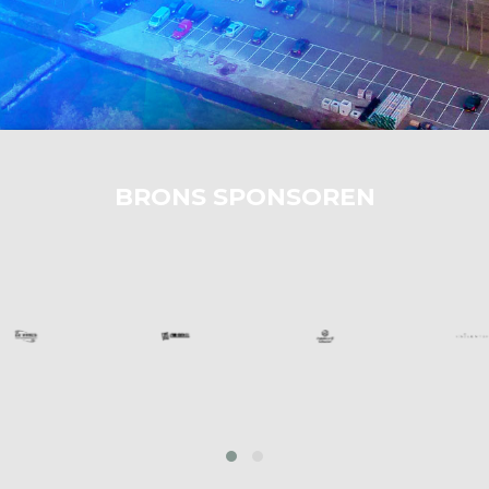
BRONS SPONSOREN
prev
next