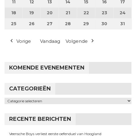
11
11 augustus 2025
12
12 augustus 2025
13
13 augustus 2025
14
14 augustus 2025
15
15 augustus 2025
16
16 augustus
17
17 a
18
18 augustus 2025
19
19 augustus 2025
20
20 augustus 2025
21
21 augustus 2025
22
22 augustus 2025
23
23 augustus
24
24 a
25
25 augustus 2025
26
26 augustus 2025
27
27 augustus 2025
28
28 augustus 2025
29
29 augustus 2025
30
30 augustus
31
31 a
Vorige
Vandaag
Volgende
KOMENDE EVENEMENTEN
CATEGORIEËN
Categorieën
RECENTE BERICHTEN
Veensche Boys verliest eerste oefenduel van Hoogland