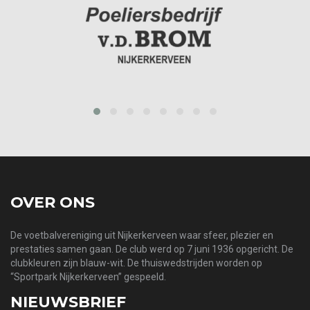
prev
next
OVER ONS
De voetbalvereniging uit Nijkerkerveen waar sfeer, plezier en
prestaties samen gaan. De club werd op 7 juni 1936 opgericht. De
clubkleuren zijn blauw-wit. De thuiswedstrijden worden op
“Sportpark Nijkerkerveen” gespeeld.
NIEUWSBRIEF