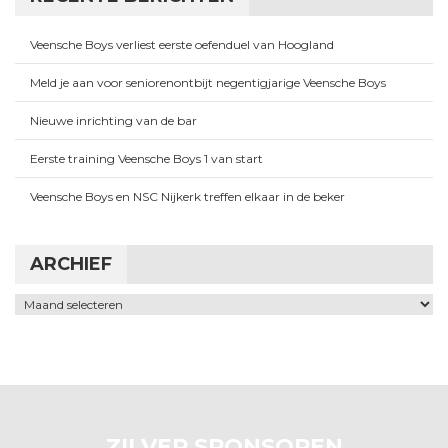
Veensche Boys verliest eerste oefenduel van Hoogland
Meld je aan voor seniorenontbijt negentigjarige Veensche Boys
Nieuwe inrichting van de bar
Eerste training Veensche Boys 1 van start
Veensche Boys en NSC Nijkerk treffen elkaar in de beker
ARCHIEF
Archief
ZILVER SPONSOREN