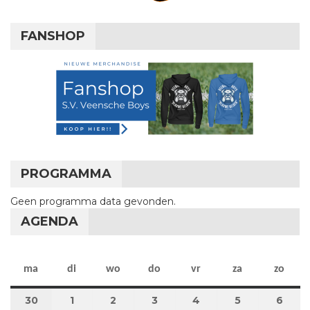
FANSHOP
PROGRAMMA
Geen programma data gevonden.
AGENDA
maandag
dinsdag
woensdag
donderdag
vrijdag
zaterdag
zon
ma
di
wo
do
vr
za
zo
30
30 juni 2025
1
1 juli 2025
2
2 juli 2025
3
3 juli 2025
4
4 juli 2025
5
5 juli 2025
6
6 jul