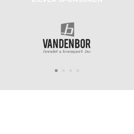
prev
next