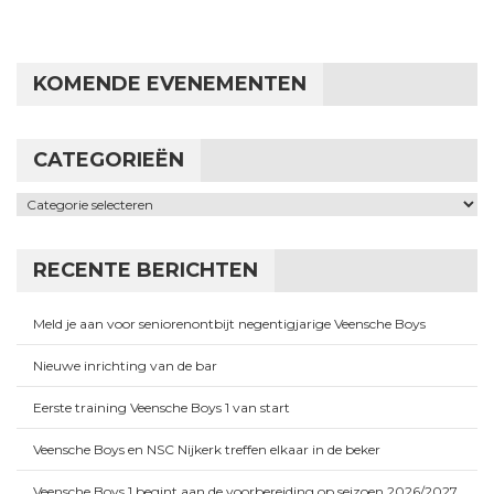
KOMENDE EVENEMENTEN
CATEGORIEËN
Categorieën
RECENTE BERICHTEN
Meld je aan voor seniorenontbijt negentigjarige Veensche Boys
Nieuwe inrichting van de bar
Eerste training Veensche Boys 1 van start
Veensche Boys en NSC Nijkerk treffen elkaar in de beker
Veensche Boys 1 begint aan de voorbereiding op seizoen 2026/2027