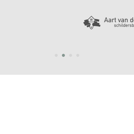
prev
next