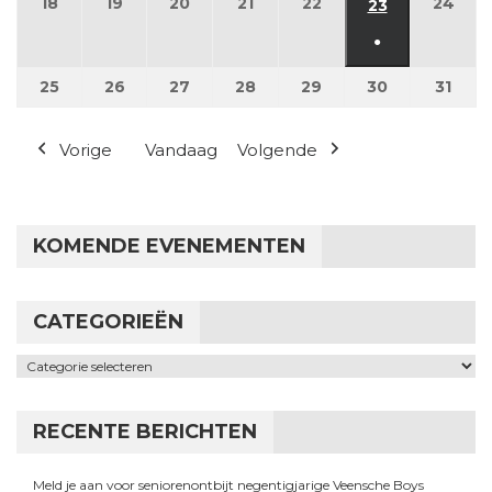
18
18 mei 2026
19
19 mei 2026
20
20 mei 2026
21
21 mei 2026
22
22 mei 2026
24
24 m
23
23 mei 2026
●
(1 evenement
25
25 mei 2026
26
26 mei 2026
27
27 mei 2026
28
28 mei 2026
29
29 mei 2026
30
30 mei 2026
31
31 m
Vorige
Vandaag
Volgende
KOMENDE EVENEMENTEN
CATEGORIEËN
Categorieën
RECENTE BERICHTEN
Meld je aan voor seniorenontbijt negentigjarige Veensche Boys