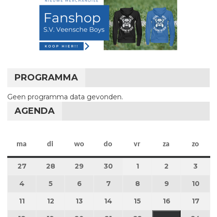
PROGRAMMA
Geen programma data gevonden.
AGENDA
maandag
dinsdag
woensdag
donderdag
vrijdag
zaterdag
zon
ma
di
wo
do
vr
za
zo
27
27 april 2026
28
28 april 2026
29
29 april 2026
30
30 april 2026
1
1 mei 2026
2
2 mei 2026
3
3 me
4
4 mei 2026
5
5 mei 2026
6
6 mei 2026
7
7 mei 2026
8
8 mei 2026
9
9 mei 2026
10
10 m
11
11 mei 2026
12
12 mei 2026
13
13 mei 2026
14
14 mei 2026
15
15 mei 2026
16
16 mei 2026
17
17 m