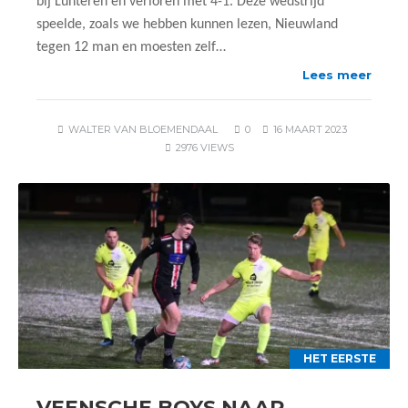
bij Lunteren en verloren met 4-1. Deze wedstrijd
speelde, zoals we hebben kunnen lezen, Nieuwland
tegen 12 man en moesten zelf…
Lees meer
WALTER VAN BLOEMENDAAL
0
16 MAART 2023
2976 VIEWS
HET EERSTE
VEENSCHE BOYS NAAR