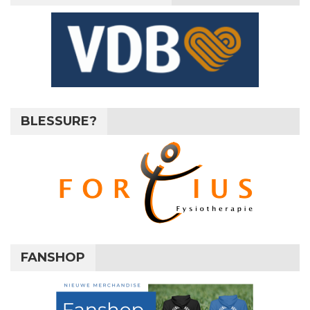
BLESSURE?
FANSHOP