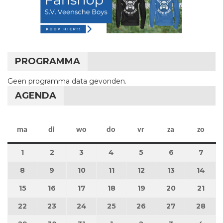
PROGRAMMA
Geen programma data gevonden.
AGENDA
maandag
dinsdag
woensdag
donderdag
vrijdag
zaterdag
zon
ma
di
wo
do
vr
za
zo
1
1 juli 2024
2
2 juli 2024
3
3 juli 2024
4
4 juli 2024
5
5 juli 2024
6
6 juli 2024
7
7 jul
8
8 juli 2024
9
9 juli 2024
10
10 juli 2024
11
11 juli 2024
12
12 juli 2024
13
13 juli 2024
14
14 ju
15
15 juli 2024
16
16 juli 2024
17
17 juli 2024
18
18 juli 2024
19
19 juli 2024
20
20 juli 2024
21
21 ju
22
22 juli 2024
23
23 juli 2024
24
24 juli 2024
25
25 juli 2024
26
26 juli 2024
27
27 juli 2024
28
28 j