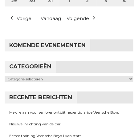
29
29 juli 2024
30
30 juli 2024
31
31 juli 2024
1
1 augustus 2024
2
2 augustus 2024
3
3 augustus 
4
4 au
Vorige
Vandaag
Volgende
KOMENDE EVENEMENTEN
CATEGORIEËN
Categorieën
RECENTE BERICHTEN
Meld je aan voor seniorenontbijt negentigjarige Veensche Boys
Nieuwe inrichting van de bar
Eerste training Veensche Boys 1 van start