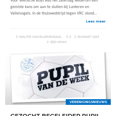
Voor Veensche Boys was het zaterdag wederom een
gemiste kans om aan te sluiten bij Lunteren en
Valleivogels. In de thuiswedstrijd tegen VRC stond…
Lees meer
WALTER VAN BLOEMENDAAL
0
29 MAART 2023
3320 VIEWS
VERENIGINGSNIEUWS
GEZOCHT BEGELEIDER PUPIL