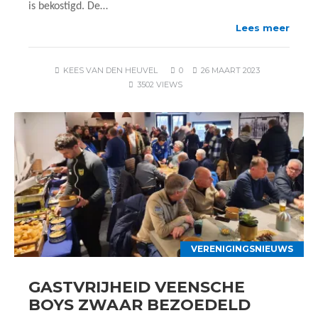
is bekostigd. De…
Lees meer
KEES VAN DEN HEUVEL
0
26 MAART 2023
3502 VIEWS
VERENIGINGSNIEUWS
GASTVRIJHEID VEENSCHE
BOYS ZWAAR BEZOEDELD