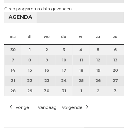
Geen programma data gevonden.
AGENDA
maandag
dinsdag
woensdag
donderdag
vrijdag
zaterdag
zon
ma
di
wo
do
vr
za
zo
30
30 juni 2025
1
1 juli 2025
2
2 juli 2025
3
3 juli 2025
4
4 juli 2025
5
5 juli 2025
6
6 jul
7
7 juli 2025
8
8 juli 2025
9
9 juli 2025
10
10 juli 2025
11
11 juli 2025
12
12 juli 2025
13
13 ju
14
14 juli 2025
15
15 juli 2025
16
16 juli 2025
17
17 juli 2025
18
18 juli 2025
19
19 juli 2025
20
20 j
21
21 juli 2025
22
22 juli 2025
23
23 juli 2025
24
24 juli 2025
25
25 juli 2025
26
26 juli 2025
27
27 j
28
28 juli 2025
29
29 juli 2025
30
30 juli 2025
31
31 juli 2025
1
1 augustus 2025
2
2 augustus 
3
3 au
Vorige
Vandaag
Volgende