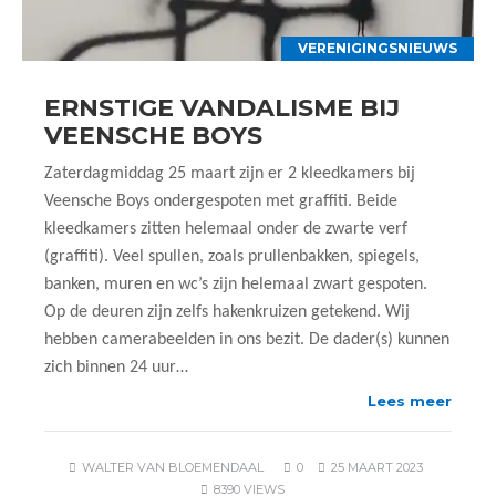
VERENIGINGSNIEUWS
ERNSTIGE VANDALISME BIJ
VEENSCHE BOYS
Zaterdagmiddag 25 maart zijn er 2 kleedkamers bij
Veensche Boys ondergespoten met graffiti. Beide
kleedkamers zitten helemaal onder de zwarte verf
(graffiti). Veel spullen, zoals prullenbakken, spiegels,
banken, muren en wc’s zijn helemaal zwart gespoten.
Op de deuren zijn zelfs hakenkruizen getekend. Wij
hebben camerabeelden in ons bezit. De dader(s) kunnen
zich binnen 24 uur…
Lees meer
WALTER VAN BLOEMENDAAL
0
25 MAART 2023
8390 VIEWS