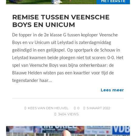
HET EERSTE
REMISE TUSSEN VEENSCHE
BOYS EN UNICUM
De topper in de 2e klasse G tussen koploper Veensche
Boys en v.v Unicum uit Lelystad is zaterdagmiddag
geëindigd in een gelijkspel. Op sportpark de Schouw in
Lelystad kwamen beide ploegen niet tot scoren: 0-0. Het
spel van Veensche Boys was bijna onherkenbaar: de
Blauwe Helden wisten pas een kwartier voor tijd de
tegenstander haar…
Lees meer
KEES VAN DEN HEUVEL
0
5 MAART 2022
3404 VIEWS