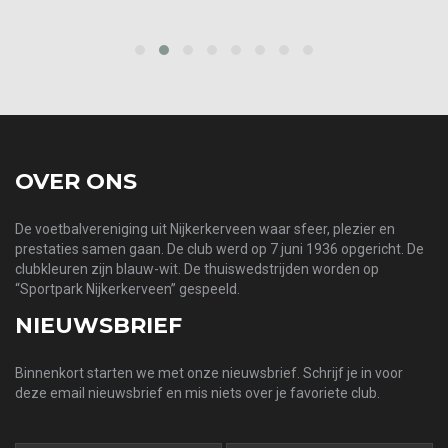
prev
next
OVER ONS
De voetbalvereniging uit Nijkerkerveen waar sfeer, plezier en
prestaties samen gaan. De club werd op 7 juni 1936 opgericht. De
clubkleuren zijn blauw-wit. De thuiswedstrijden worden op
“Sportpark Nijkerkerveen” gespeeld.
NIEUWSBRIEF
Binnenkort starten we met onze nieuwsbrief. Schrijf je in voor
deze email nieuwsbrief en mis niets over je favoriete club.