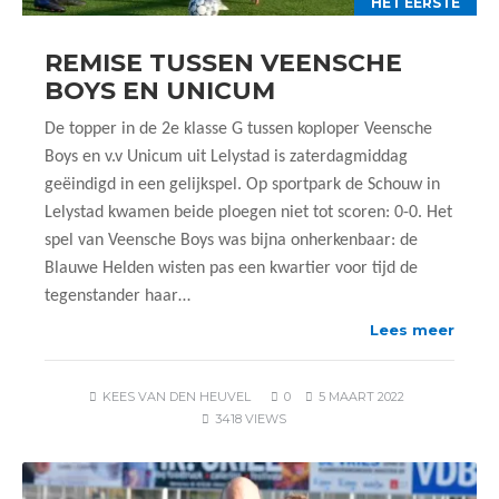
HET EERSTE
REMISE TUSSEN VEENSCHE
BOYS EN UNICUM
De topper in de 2e klasse G tussen koploper Veensche
Boys en v.v Unicum uit Lelystad is zaterdagmiddag
geëindigd in een gelijkspel. Op sportpark de Schouw in
Lelystad kwamen beide ploegen niet tot scoren: 0-0. Het
spel van Veensche Boys was bijna onherkenbaar: de
Blauwe Helden wisten pas een kwartier voor tijd de
tegenstander haar…
Lees meer
KEES VAN DEN HEUVEL
0
5 MAART 2022
3418 VIEWS