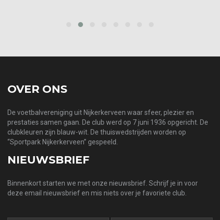
prev
next
OVER ONS
De voetbalvereniging uit Nijkerkerveen waar sfeer, plezier en
prestaties samen gaan. De club werd op 7 juni 1936 opgericht. De
clubkleuren zijn blauw-wit. De thuiswedstrijden worden op
“Sportpark Nijkerkerveen” gespeeld.
NIEUWSBRIEF
Binnenkort starten we met onze nieuwsbrief. Schrijf je in voor
deze email nieuwsbrief en mis niets over je favoriete club.