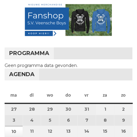
PROGRAMMA
Geen programma data gevonden.
AGENDA
maandag
dinsdag
woensdag
donderdag
vrijdag
zaterdag
zon
ma
di
wo
do
vr
za
zo
27
27 juli 2026
28
28 juli 2026
29
29 juli 2026
30
30 juli 2026
31
31 juli 2026
1
1 augustus 2
2
2 au
3
3 augustus 2026
4
4 augustus 2026
5
5 augustus 2026
6
6 augustus 2026
7
7 augustus 2026
8
8 augustus 
9
9 au
11
11 augustus 2026
12
12 augustus 2026
13
13 augustus 2026
14
14 augustus 2026
15
15 augustus
16
16 a
10
10 augustus 2026