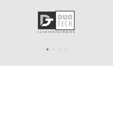
prev
next