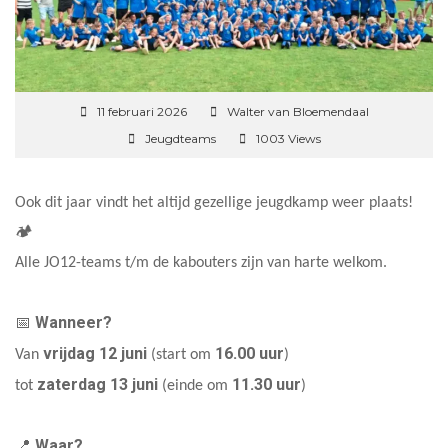
11 februari 2026
Walter van Bloemendaal
Jeugdteams
1003 Views
Ook dit jaar vindt het altijd gezellige jeugdkamp weer plaats!
🏕️
Alle JO12-teams t/m de kabouters zijn van harte welkom.
Wanneer?
📅
vrijdag 12 juni
16.00 uur
Van
(start om
)
zaterdag 13 juni
11.30 uur
tot
(einde om
)
Waar?
📍