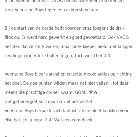
In de tweede helft wist VVOG helaas twee keer te scoren en
keek Veensche Boys tegen een achterstand aan.
Bij de start van de derde helft voerden onze jongens de druk
flink op. Er werd hard gewerkt en goed gevoetbald. Ook VVOG
liet zien dat ze sterk waren, maar onze keeper hield met knappe
reddingen meerdere ballen tegen. Toch werd het 0-3.
Veensche Boys bleef aanvallen en zette mooie acties op richting
het doel. De doelpunten wilden maar net niet vallen… tot daar
ineens die prachtige corner kwam: GOAL! ⚽🔥
Dat gaf energie! Kort daarna viel ook de 2-4.
Veensche Boys herpakte zich fantastisch en bleef knokken voor
elke bal. En ja hoor: 3-4! Wat een comeback!